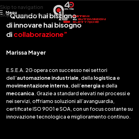
Skip to navigation
Menu
“Quando hai bisogno
Skip to main content
di innovare hai bisogno
di
collaborazione”
Marissa Mayer
E.S.E.A. 2G opera con successo nei settori
dell’
automazione industriale
, della
logistica
e
movimentazione interna
, dell’
energia
e della
meccanica
. Grazie a standard elevati nei processi e
nei servizi, offriamo soluzioni all’avanguardia,
certificate ISO 9001 e SOA, con un focus costante su
innovazione tecnologica e miglioramento continuo.